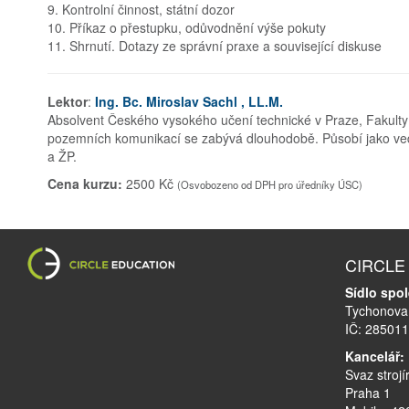
9. Kontrolní činnost, státní dozor
10. Příkaz o přestupku, odůvodnění výše pokuty
11. Shrnutí. Dotazy ze správní praxe a související diskuse
Lektor
:
Ing. Bc. Miroslav Sachl , LL.M.
Absolvent Českého vysokého učení technické v Praze, Fakulty
pozemních komunikací se zabývá dlouhodobě. Působí jako ved
a ŽP.
Cena kurzu:
2500 Kč
(Osvobozeno od DPH pro úředníky ÚSC)
CIRCLE E
Sídlo spol
Tychonova 
IČ: 28501
Kancelář:
Svaz stroj
Praha 1