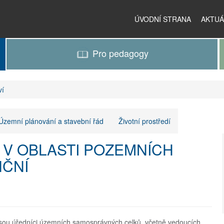
ÚVODNÍ STRANA
AKTUÁ
Pro pedagogy
ví
Územní plánování a stavební řád
Životní prostředí
V OBLASTI POZEMNÍCH
NČNÍ
sou úředníci územních samosprávných celků, včetně vedoucích