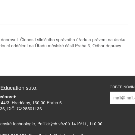
 dopravní. Činností silničního správního úřadu a právem na úseku
oucí oddělení na Úřadu městské části Praha 6, Odbor dopravy
ducation s.r.o.
ODBĚR NOVI
ečnosti:
44/3, Hradčany, 160 00 Praha 6
136, DIČ: CZ28501136
írenské technologie, Politických vězňů 1419/11, 110 00