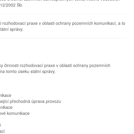
312/2002 Sb.
sti rozhodovací praxe v oblasti ochrany pozemních komunikací, a to
tátní správy.
ky činnosti rozhodovací praxe v oblasti ochrany pozemních
na tomto úseku státní správy.
nikace
sející přechodná úprava provozu
unikace
lové komunikace
í
ací