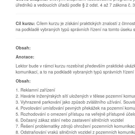
úředníků a vedoucích úřadů podle § 2 odst. 4 až 7 zákona č. 
Cíl kurzu:
Cílem kurzu je získání praktických znalostí z činno
na podkladě vybraných typů správních řízení na tomto úseku s
Obsah:
Anotace:
Lektor bude v rámci kurzu rozebírat především praktické ukáz
komunikací, a to na podkladě vybraných typů správních řízení 
Obsah:
1. Reklamní zařízení
2. Havárie inženýrských sítí uložených v tělese pozemní komu
3. Vyhrazené parkování jako způsob zvláštního užívání. Souvi
4. Povolování umísťování pevných překážek na pozemní kom
5. Rozhodování o omezení přístupu na veřejně přístupné úče
6. Dočasný zákaz stání nebo zastavení silničních vozidel
7. Řešení problematiky zdrojů ohrožení pozemních komunikac
8. Odstraňování vraků silničních vozidel z pozemních komunik