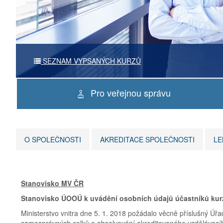
SEZNAM VYPSANÝCH KURZŮ
Pro veřejnou správu
O SPOLEČNOSTI
AKREDITACE SPOLEČNOSTI
LE
Stanovisko MV ČR
Stanovisko ÚOOÚ k uvádění osobních údajů účastníků kur
Ministerstvo vnitra dne 5. 1. 2018 požádalo věcně příslušný Ú
samosprávných celků o absolvování akreditovaného vzdělávací