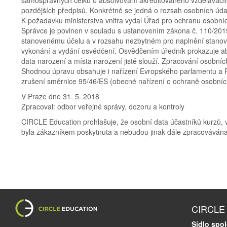
pozdějších předpisů. Konkrétně se jedná o rozsah osobních úda
K požadavku ministerstva vnitra vydal Úřad pro ochranu osobní
Správce je povinen v souladu s ustanovením zákona č. 110/20
stanovenému účelu a v rozsahu nezbytném pro naplnění stanov
vykonání a vydání osvědčení. Osvědčením úředník prokazuje abs
data narození a místa narození jistě slouží. Zpracování osobn
Shodnou úpravu obsahuje i nařízení Evropského parlamentu a R
zrušení směrnice 95/46/ES (obecné nařízení o ochraně osobníc
V Praze dne 31. 5. 2018
Zpracoval: odbor veřejné správy, dozoru a kontroly
CIRCLE Education prohlašuje, že osobní data účastníků kurzů, 
byla zákazníkem poskytnuta a nebudou jinak dále zpracováván
CIRCLE E
Sídlo spol