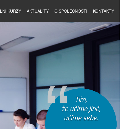
LNÍ KURZY
AKTUALITY
O SPOLEČNOSTI
KONTAKTY
Tím,
že učíme jiné,
učíme sebe.