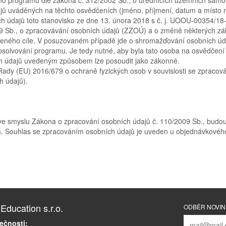
jů uváděných na těchto osvědčeních (jméno, příjmení, datum a místo 
ch údajů toto stanovisko ze dne 13. února 2018 s č. j. UOOU-00354/18-
19 Sb., o zpracovávání osobních údajů (ZZOÚ) a o změně některých zá
eného cíle. V posuzovaném případě jde o shromažďování osobních úda
olvování programu. Je tedy nutné, aby byla tato osoba na osvědčení 
ích údajů uvedeným způsobem lze posoudit jako zákonné.
ady (EU) 2016/679 o ochraně fyzických osob v souvislosti se zpracov
h údajů).
ve smyslu Zákona o zpracování osobních údajů č. 110/2009 Sb., budou
a. Souhlas se zpracováním osobních údajů je uveden u objednávkového
ducation s.r.o.
ODBĚR NOVI
ečnosti: