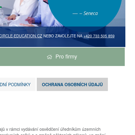
– Seneca
IRCLE-EDUCATION.CZ
NEBO ZAVOLEJTE NA
+420 733 505 859
Pro firmy
DNÍ PODMÍNKY
OCHRANA OSOBNÍCH ÚDAJŮ
údajů v rámci vydávání osvědčení úředníkům územních
správných celků a o změně některých zákonů, ve znění