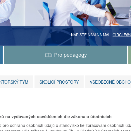
NAPIŠTE NÁM NA MAIL
CIRCLE@C
Pro pedagogy
KTORSKÝ TÝM
ŠKOLICÍ PROSTORY
VŠEOBECNÉ OBCHO
zů na vydávaných osvědčeních dle zákona o úřednících
řad pro ochranu osobních údajů o stanovisko ke zpracování osobních 
ho programu dle zákona č. 312/2002 Sb., o úřednících územních samo