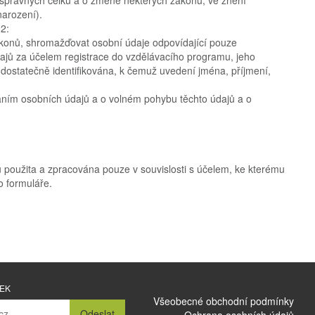
narození).
2:
konů, shromažďovat osobní údaje odpovídající pouze
jů za účelem registrace do vzdělávacího programu, jeho
dostatečně identifikována, k čemuž uvedení jména, příjmení,
áním osobních údajů a o volném pohybu těchto údajů a o
 použita a zpracována pouze v souvislosti s účelem, ke kterému
 formuláře.
NEK
Všeobecné obchodní podmínky
Odeslat