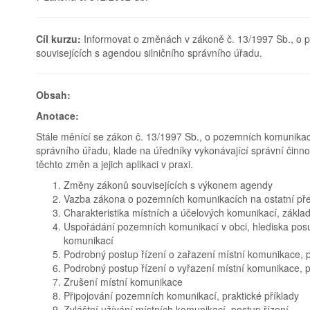
Cíl kurzu:
Informovat o změnách v zákoně č. 13/1997 Sb., o p
souvisejících s agendou silničního správního úřadu.
Obsah:
Anotace:
Stále měnící se zákon č. 13/1997 Sb., o pozemních komunikacíc
správního úřadu, klade na úředníky vykonávající správní činn
těchto změn a jejich aplikaci v praxi.
Změny zákonů souvisejících s výkonem agendy
Vazba zákona o pozemních komunikacích na ostatní předp
Charakteristika místních a účelových komunikací, základ
Uspořádání pozemních komunikací v obci, hlediska posu
komunikací
Podrobný postup řízení o zařazení místní komunikace, p
Podrobný postup řízení o vyřazení místní komunikace, p
Zrušení místní komunikace
Připojování pozemních komunikací, praktické příklady
Zvláštní užívání místních komunikací, postup řízení