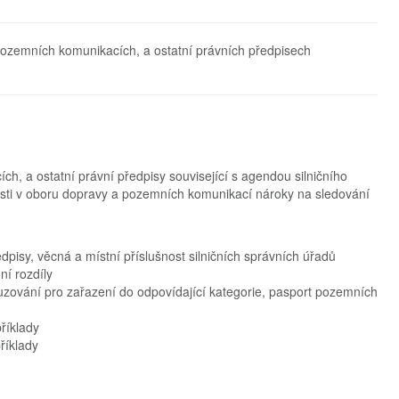
ozemních komunikacích, a ostatní právních předpisech
h, a ostatní právní předpisy související s agendou silničního
osti v oboru dopravy a pozemních komunikací nároky na sledování
isy, věcná a místní příslušnost silničních správních úřadů
ní rozdíly
zování pro zařazení do odpovídající kategorie, pasport pozemních
říklady
říklady