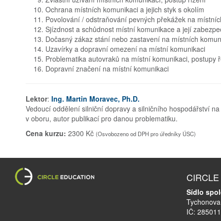
Ochrana místních komunikaci a jejich styk s okolím
Povolování / odstraňování pevných překážek na místní
Sjízdnost a schůdnost místní komunikace a její zabezp
Dočasný zákaz stání nebo zastavení na místních komunik
Uzavírky a dopravní omezení na místní komunikaci
Problematika autovraků na místní komunikaci, postupy 
Dopravní značení na místní komunikaci
Lektor
:
Ing. Martin Moravec, Ph.D.
Vedoucí oddělení silniční dopravy a silničního hospodářství n
v oboru, autor publikací pro danou problematiku.
Cena kurzu:
2300 Kč
(Osvobozeno od DPH pro úředníky ÚSC)
CIRCLE E
Sídlo spol
Tychonova 
IČ: 28501