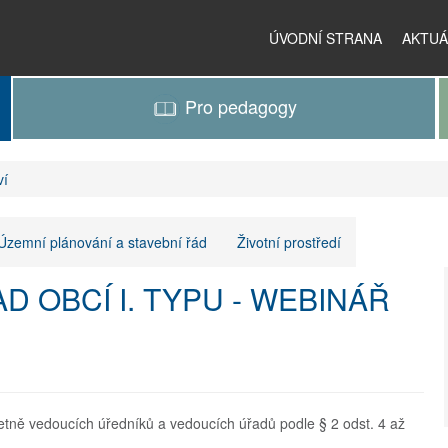
ÚVODNÍ STRANA
AKTUÁ
Pro pedagogy
ví
Územní plánování a stavební řád
Životní prostředí
D OBCÍ I. TYPU - WEBINÁŘ
tně vedoucích úředníků a vedoucích úřadů podle § 2 odst. 4 až