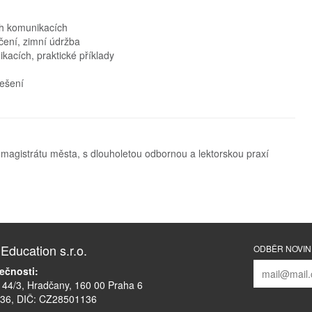
ch komunikacích
ečení, zimní údržba
acích, praktické příklady
řešení
a magistrátu města, s dlouholetou odbornou a lektorskou praxí
ducation s.r.o.
ODBĚR NOVI
ečnosti:
44/3, Hradčany, 160 00 Praha 6
136, DIČ: CZ28501136